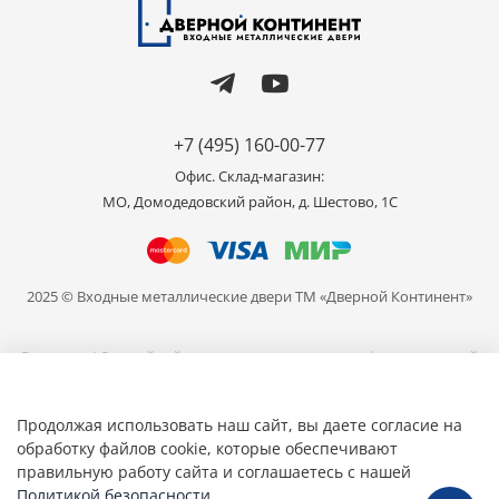
+7 (495) 160-00-77
Офис. Склад-магазин:
МО, Домодедовский район, д. Шестово, 1C
2025 © Входные металлические двери ТМ «Дверной Континент»
Внимание! Данный сайт носит исключительно информационный
характер и не является публичной офертой, определяемой
положениями части 2 статьи 437 ГК РФ. Цвет продукции,
представленной на сайте может отличаться от реального, в связи
Продолжая использовать наш сайт, вы даете согласие на
с различными настройками ваших устройств для просмотра.
обработку файлов cookie, которые обеспечивают
правильную работу сайта и соглашаетесь с нашей
Общество с ограниченной ответственностью «Мир Дверей» ИНН
7709463805 ОГРН 1157746671081
Политикой безопасности