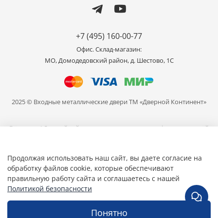
+7 (495) 160-00-77
Офис. Склад-магазин:
МО, Домодедовский район, д. Шестово, 1C
2025 © Входные металлические двери ТМ «Дверной Континент»
Внимание! Данный сайт носит исключительно информационный
характер и не является публичной офертой, определяемой
положениями части 2 статьи 437 ГК РФ. Цвет продукции,
представленной на сайте может отличаться от реального, в связи
Продолжая использовать наш сайт, вы даете согласие на
с различными настройками ваших устройств для просмотра.
обработку файлов cookie, которые обеспечивают
правильную работу сайта и соглашаетесь с нашей
Общество с ограниченной ответственностью «Мир Дверей» ИНН
7709463805 ОГРН 1157746671081
Политикой безопасности
Понятно