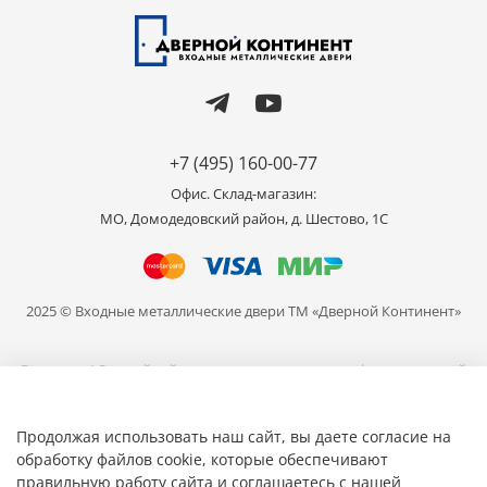
+7 (495) 160-00-77
Офис. Склад-магазин:
МО, Домодедовский район, д. Шестово, 1C
2025 © Входные металлические двери ТМ «Дверной Континент»
Внимание! Данный сайт носит исключительно информационный
характер и не является публичной офертой, определяемой
положениями части 2 статьи 437 ГК РФ. Цвет продукции,
представленной на сайте может отличаться от реального, в связи
Продолжая использовать наш сайт, вы даете согласие на
с различными настройками ваших устройств для просмотра.
обработку файлов cookie, которые обеспечивают
правильную работу сайта и соглашаетесь с нашей
Общество с ограниченной ответственностью «Мир Дверей» ИНН