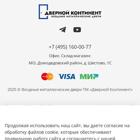
+7 (495) 160-00-77
Офис. Склад-магазин:
МО, Домодедовский район, д. Шестово, 1C
2025 © Входные металлические двери ТМ «Дверной Континент»
Внимание! Данный сайт носит исключительно информационный
характер и не является публичной офертой, определяемой
положениями части 2 статьи 437 ГК РФ. Цвет продукции,
представленной на сайте может отличаться от реального, в связи
Продолжая использовать наш сайт, вы даете согласие на
с различными настройками ваших устройств для просмотра.
обработку файлов cookie, которые обеспечивают
правильную работу сайта и соглашаетесь с нашей
Общество с ограниченной ответственностью «Мир Дверей» ИНН