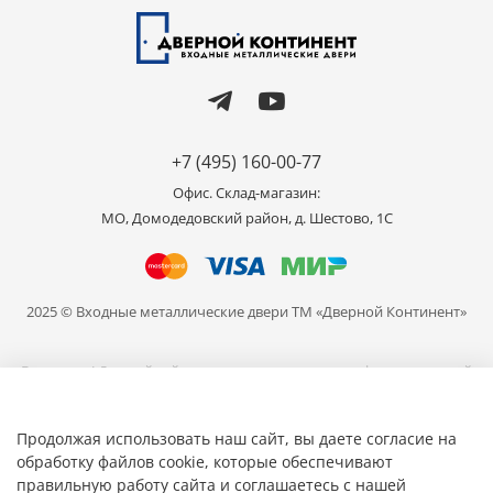
+7 (495) 160-00-77
Офис. Склад-магазин:
МО, Домодедовский район, д. Шестово, 1C
2025 © Входные металлические двери ТМ «Дверной Континент»
Внимание! Данный сайт носит исключительно информационный
характер и не является публичной офертой, определяемой
положениями части 2 статьи 437 ГК РФ. Цвет продукции,
представленной на сайте может отличаться от реального, в связи
Продолжая использовать наш сайт, вы даете согласие на
с различными настройками ваших устройств для просмотра.
обработку файлов cookie, которые обеспечивают
правильную работу сайта и соглашаетесь с нашей
Общество с ограниченной ответственностью «Мир Дверей» ИНН