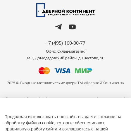
+7 (495) 160-00-77
Офис. Склад-магазин:
МО, Домодедовский район, д. Шестово, 1C
2025 © Входные металлические двери ТМ «Дверной Континент»
Внимание! Данный сайт носит исключительно информационный
характер и не является публичной офертой, определяемой
положениями части 2 статьи 437 ГК РФ. Цвет продукции,
представленной на сайте может отличаться от реального, в связи
Продолжая использовать наш сайт, вы даете согласие на
с различными настройками ваших устройств для просмотра.
обработку файлов cookie, которые обеспечивают
правильную работу сайта и соглашаетесь с нашей
Общество с ограниченной ответственностью «Мир Дверей» ИНН