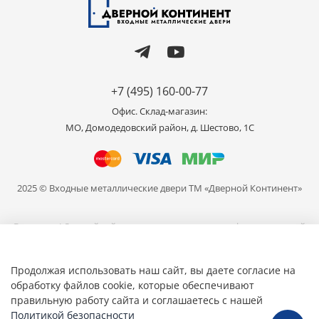
+7 (495) 160-00-77
Офис. Склад-магазин:
МО, Домодедовский район, д. Шестово, 1C
2025 © Входные металлические двери ТМ «Дверной Континент»
Внимание! Данный сайт носит исключительно информационный
характер и не является публичной офертой, определяемой
положениями части 2 статьи 437 ГК РФ. Цвет продукции,
представленной на сайте может отличаться от реального, в связи
Продолжая использовать наш сайт, вы даете согласие на
с различными настройками ваших устройств для просмотра.
обработку файлов cookie, которые обеспечивают
правильную работу сайта и соглашаетесь с нашей
Общество с ограниченной ответственностью «Мир Дверей» ИНН
7709463805 ОГРН 1157746671081
Политикой безопасности